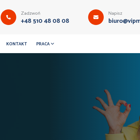
Zadzwoń
Napisz
+48 510 48 08 08
biuro@vipm
KONTAKT
PRACA