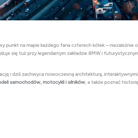
unkt na mapie każdego fana czterech kółek – niezależnie od 
duje się tuż przy legendarnym zakładzie BMW i futurystyczny
ę i dziś zachwyca nowoczesną architekturą, interaktywnymi 
deli samochodów, motocykli i silników
, a także poznać histor