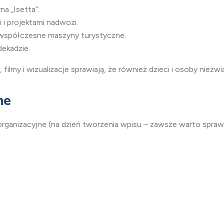
a „Isetta”.
i projektami nadwozi.
współczesne maszyny turystyczne.
dekadzie.
filmy i wizualizacje sprawiają, że również dzieci i osoby niezwi
ne
rganizacyjne (na dzień tworzenia wpisu – zawsze warto sprawdz