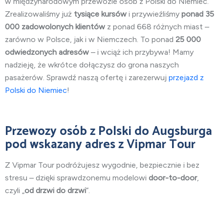
w międzynarodowym przewozie osób z Polski do Niemiec.
Zrealizowaliśmy już
tysiące kursów
i przywieźliśmy
ponad 35
000 zadowolonych klientów
z ponad 668 różnych miast –
zarówno w Polsce, jak i w Niemczech. To ponad
25 000
odwiedzonych adresów
– i wciąż ich przybywa! Mamy
nadzieję, że wkrótce dołączysz do grona naszych
pasażerów. Sprawdź naszą ofertę i zarezerwuj
przejazd z
Polski do Niemiec
!
Przewozy osób
z Polski do Augsburga
pod wskazany adres z Vipmar Tour
Z Vipmar Tour podróżujesz wygodnie, bezpiecznie i bez
stresu – dzięki sprawdzonemu modelowi
door-to-door
,
czyli „
od drzwi do drzwi
”.