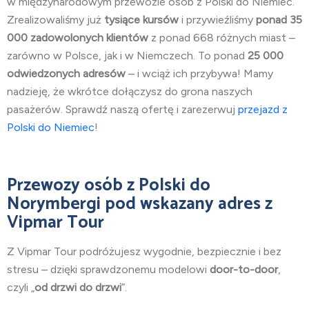
w międzynarodowym przewozie osób z Polski do Niemiec.
Zrealizowaliśmy już
tysiące kursów
i przywieźliśmy
ponad 35
000 zadowolonych klientów
z ponad 668 różnych miast –
zarówno w Polsce, jak i w Niemczech. To ponad
25 000
odwiedzonych adresów
– i wciąż ich przybywa! Mamy
nadzieję, że wkrótce dołączysz do grona naszych
pasażerów. Sprawdź naszą ofertę i zarezerwuj
przejazd z
Polski do Niemiec
!
Przewozy osób
z Polski do
Norymbergi
pod wskazany adres z
Vipmar Tour
Z Vipmar Tour podróżujesz wygodnie, bezpiecznie i bez
stresu – dzięki sprawdzonemu modelowi
door-to-door
,
czyli „
od drzwi do drzwi
”.