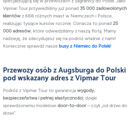
specjalizującą się w przewozach z zagranicy do Polski. Jako
Vipmar Tour przywieźliśmy już ponad
35 000 zadowolonych
klientów
z 668 różnych miast w Niemczech i Polsce,
realizując tysiące kursów rocznie. Oznacza to ponad
25
000 adresów
, które odwiedziliśmy z naszą flotą. Mamy
nadzieję, że zdecydujesz się na podróż właśnie z nami!
Koniecznie sprawdź nasze
busy z Niemiec do Polski
!
Przewozy osób
z Augsburga do Polski
pod wskazany adres z Vipmar Tour
Podróż z Vipmar Tour to gwarancja
wygody,
bezpieczeństwa i pełnej elastyczności
, dzięki
sprawdzonemu modelowi
door-to-door
– czyli „od drzwi do
drzwi”.