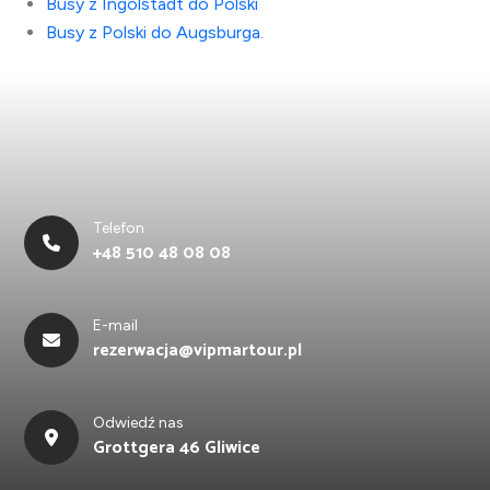
Busy z Ingolstadt do Polski
Busy z Polski do Augsburga
.
Telefon
+48 510 48 08 08
E-mail
rezerwacja@vipmartour.pl
Odwiedź nas
Grottgera 46 Gliwice