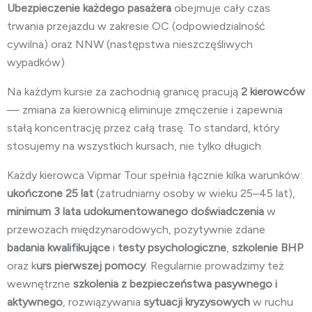
Ubezpieczenie każdego pasażera
obejmuje cały czas
trwania przejazdu w zakresie OC (odpowiedzialność
cywilna) oraz NNW (następstwa nieszczęśliwych
wypadków).
Na każdym kursie za zachodnią granicę pracują
2 kierowców
— zmiana za kierownicą eliminuje zmęczenie i zapewnia
stałą koncentrację przez całą trasę. To standard, który
stosujemy na wszystkich kursach, nie tylko długich.
Każdy kierowca Vipmar Tour spełnia łącznie kilka warunków:
ukończone 25 lat
(zatrudniamy osoby w wieku 25–45 lat),
minimum 3 lata
udokumentowanego doświadczenia
w
przewozach międzynarodowych, pozytywnie zdane
badania kwalifikujące
i
testy psychologiczne
,
szkolenie BHP
oraz k
urs pierwszej pomocy
. Regularnie prowadzimy też
wewnętrzne
szkolenia z bezpieczeństwa pasywnego i
aktywnego
, rozwiązywania
sytuacji kryzysowych
w ruchu