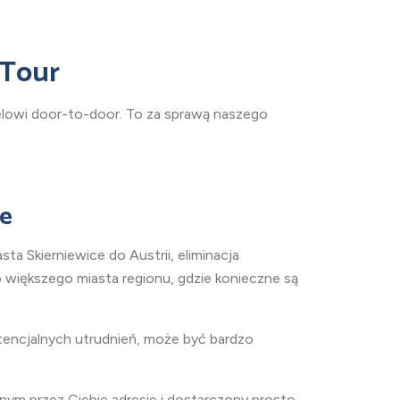
 Tour
lowi door-to-door. To za sprawą naszego
ce
asta
Skierniewice do Austrii, eliminacja
o większego miasta regionu, gdzie konieczne są
potencjalnych utrudnień, może być bardzo
nym przez Ciebie adresie i dostarczony prosto