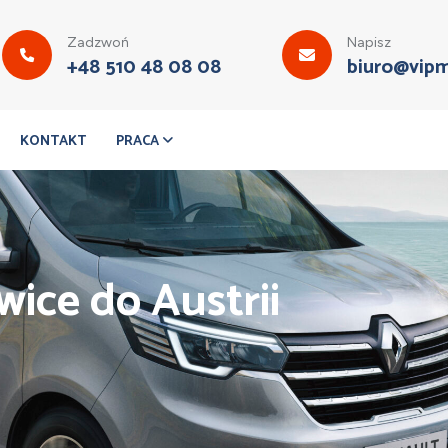
Zadzwoń
Napisz
+48 510 48 08 08
biuro@vipm
KONTAKT
PRACA
wice do Austrii