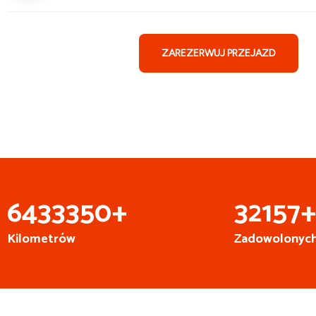
ZAREZERWUJ PRZEJAZD
6
999
999
+
35
000
Kilometrów
Zadowolonych