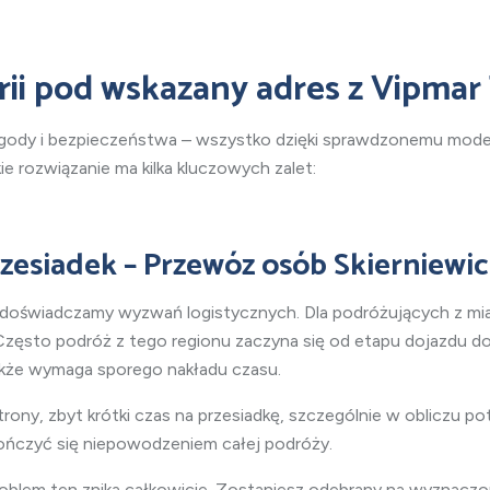
rii pod wskazany adres z Vipmar
ygody i bezpieczeństwa – wszystko dzięki sprawdzonemu mode
 rozwiązanie ma kilka kluczowych zalet:
rzesiadek – Przewóz osób
Skierniewi
k, doświadczamy wyzwań logistycznych. Dla podróżujących
z mi
 Często podróż z tego regionu zaczyna się od etapu dojazdu d
także wymaga sporego nakładu czasu.
trony, zbyt krótki czas na przesiadkę, szczególnie w obliczu 
kończyć się niepowodzeniem całej podróży.
problem ten znika całkowicie. Zostaniesz odebrany na wyznaczo