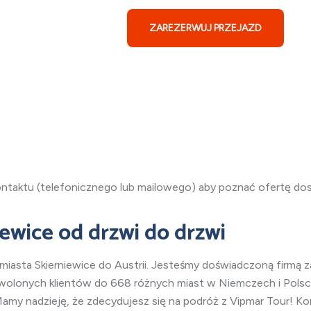
sta
ZAREZERWUJ PRZEJAZD
ontaktu (telefonicznego lub mailowego) aby poznać ofertę d
iewice
od drzwi do drzwi
 miasta Skierniewice
do Austrii. Jesteśmy doświadczoną firmą za
owolonych klientów do 668 różnych miast w Niemczech i Polsce
amy nadzieję, że zdecydujesz się na podróż z Vipmar Tour! K