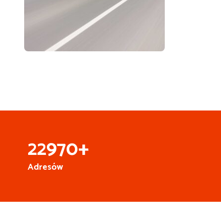
25
000
+
Adresów