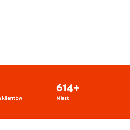
Busy do Niemiec z
Katowic
+
668
+
 klientów
Miast