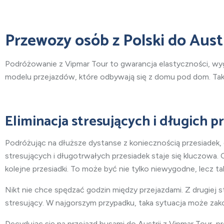
Przewozy osób z Polski do Aust
Podróżowanie z Vipmar Tour to gwarancja elastyczności, w
modelu przejazdów, które odbywają się z domu pod dom. Takie
Eliminacja stresujących i długich p
Podróżując na dłuższe dystanse z koniecznością przesiade
stresujących i długotrwałych przesiadek staje się kluczowa.
kolejne przesiadki. To może być nie tylko niewygodne, lecz 
Nikt nie chce spędzać godzin między przejazdami. Z drugiej s
stresujący. W najgorszym przypadku, taka sytuacja może za
Decydując się na przejazd busami do Austrii z Vipmar Tour, 