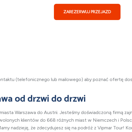
sta
ZAREZERWUJ PRZEJAZD
ontaktu (telefonicznego lub mailowego) aby poznać ofertę d
awa
od drzwi do drzwi
 miasta Warszawa
do Austrii. Jesteśmy doświadczoną firmą zajm
owolonych klientów do 668 różnych miast w Niemczech i Polsce
amy nadzieję, że zdecydujesz się na podróż z Vipmar Tour! K