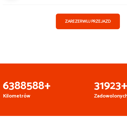
ZAREZERWUJ PRZEJAZD
6
999
931
+
35
000
Kilometrów
Zadowolonych