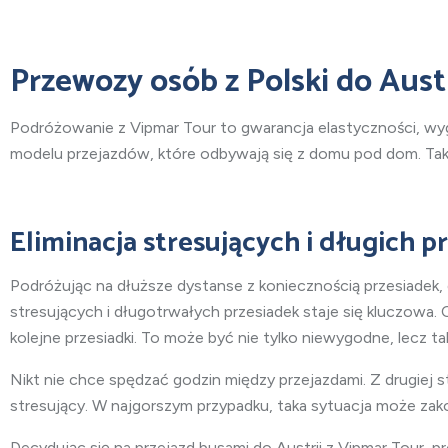
Przewozy osób z Polski do Aust
Podróżowanie z Vipmar Tour to gwarancja elastyczności, w
modelu przejazdów, które odbywają się z domu pod dom. Takie
Eliminacja stresujących i długich p
Podróżując na dłuższe dystanse z koniecznością przesiade
stresujących i długotrwałych przesiadek staje się kluczowa.
kolejne przesiadki. To może być nie tylko niewygodne, lecz 
Nikt nie chce spędzać godzin między przejazdami. Z drugiej s
stresujący. W najgorszym przypadku, taka sytuacja może za
Decydując się na przejazd busami do Austrii z Vipmar Tour, 