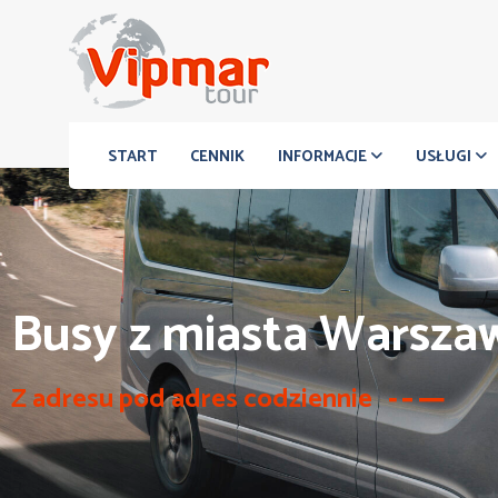
START
CENNIK
INFORMACJE
USŁUGI
Busy z miasta Warszaw
Z adresu pod adres codziennie