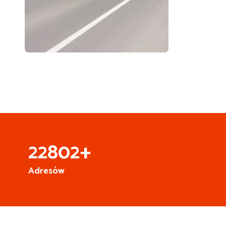
25
000
+
Adresów