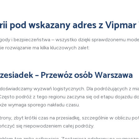
rii pod wskazany adres z Vipmar
ygody i bezpieczeństwa – wszystko dzięki sprawdzonemu mode
 rozwiązanie ma kilka kluczowych zalet:
rzesiadek – Przewóz osób
Warszawa
k, doświadczamy wyzwań logistycznych. Dla podróżujących
z mi
 Często podróż z tego regionu zaczyna się od etapu dojazdu d
także wymaga sporego nakładu czasu.
trony, zbyt krótki czas na przesiadkę, szczególnie w obliczu 
kończyć się niepowodzeniem całej podróży.
problem ten znika całkowicie. Zostaniesz odebrany na wyznaczo