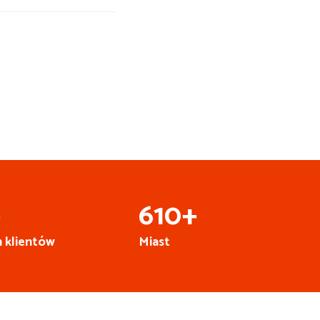
Busy do Niemiec z
Katowic
+
668
+
 klientów
Miast