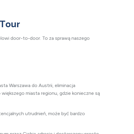
 Tour
lowi door-to-door. To za sprawą naszego
asta
Warszawa do Austrii, eliminacja
o większego miasta regionu, gdzie konieczne są
potencjalnych utrudnień, może być bardzo
nym przez Ciebie adresie i dostarczony prosto