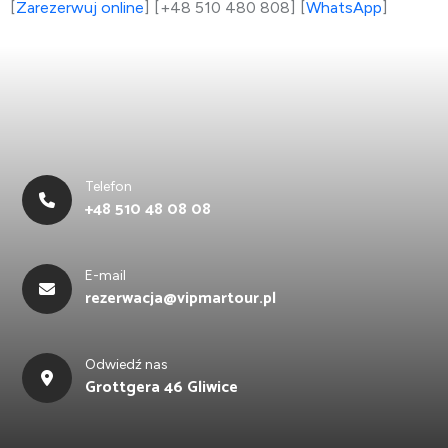
[
Zarezerwuj online
] [+48 510 480 808] [
WhatsApp
]
Telefon
+48 510 48 08 08
E-mail
rezerwacja@vipmartour.pl
Odwiedź nas
Grottgera 46 Gliwice