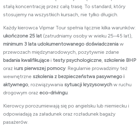
stałą koncentrację przez całą trasę. To standard, który
stosujemy na wszystkich kursach, nie tylko długich.
Każdy kierowca Vipmar Tour spełnia łącznie kilka warunków:
ukończone 25 lat
(zatrudniamy osoby w wieku 25–45 lat),
minimum 3 lata
udokumentowanego doświadczenia
w
przewozach międzynarodowych, pozytywnie zdane
badania kwalifikujące
i
testy psychologiczne
,
szkolenie BHP
oraz k
urs pierwszej pomocy
. Regularnie prowadzimy też
wewnętrzne
szkolenia z bezpieczeństwa pasywnego i
aktywnego
, rozwiązywania
sytuacji kryzysowych
w ruchu
drogowym oraz
eco-drivingu
.
Kierowcy porozumiewają się po angielsku lub niemiecku i
odpowiadają za załadunek oraz rozładunek bagaży
pasażerów.