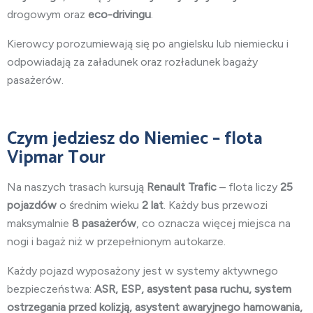
drogowym oraz
eco-drivingu
.
Kierowcy porozumiewają się po angielsku lub niemiecku i
odpowiadają za załadunek oraz rozładunek bagaży
pasażerów.
Czym jedziesz do Niemiec – flota
Vipmar Tour
Na naszych trasach kursują
Renault Trafic
– flota liczy
25
pojazdów
o średnim wieku
2 lat
. Każdy bus przewozi
maksymalnie
8 pasażerów
, co oznacza więcej miejsca na
nogi i bagaż niż w przepełnionym autokarze.
Każdy pojazd wyposażony jest w systemy aktywnego
bezpieczeństwa:
ASR, ESP, asystent pasa ruchu, system
ostrzegania przed kolizją, asystent awaryjnego hamowania,