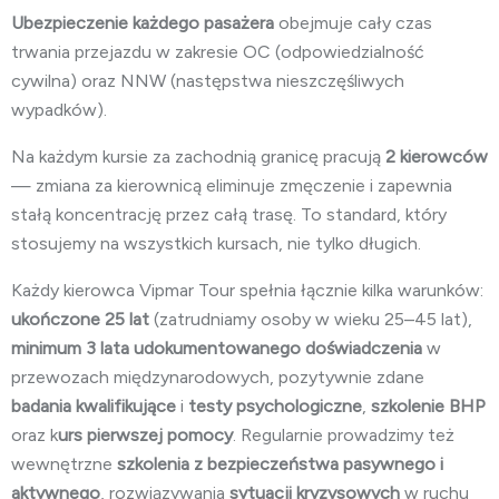
Ubezpieczenie każdego pasażera
obejmuje cały czas
trwania przejazdu w zakresie OC (odpowiedzialność
cywilna) oraz NNW (następstwa nieszczęśliwych
wypadków).
Na każdym kursie za zachodnią granicę pracują
2 kierowców
— zmiana za kierownicą eliminuje zmęczenie i zapewnia
stałą koncentrację przez całą trasę. To standard, który
stosujemy na wszystkich kursach, nie tylko długich.
Każdy kierowca Vipmar Tour spełnia łącznie kilka warunków:
ukończone 25 lat
(zatrudniamy osoby w wieku 25–45 lat),
minimum 3 lata
udokumentowanego doświadczenia
w
przewozach międzynarodowych, pozytywnie zdane
badania kwalifikujące
i
testy psychologiczne
,
szkolenie BHP
oraz k
urs pierwszej pomocy
. Regularnie prowadzimy też
wewnętrzne
szkolenia z bezpieczeństwa pasywnego i
aktywnego
, rozwiązywania
sytuacji kryzysowych
w ruchu