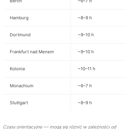
Berlin
~6–7 h
Hamburg
~8–9 h
Dortmund
~9–10 h
Frankfurt nad Menem
~9–10 h
Kolonia
~10–11 h
Monachium
~6–7 h
Stuttgart
~8–9 h
Czasy orientacyjne — mogą się różnić w zależności od