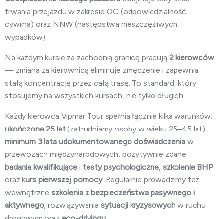
trwania przejazdu w zakresie OC (odpowiedzialność
cywilna) oraz NNW (następstwa nieszczęśliwych
wypadków).
Na każdym kursie za zachodnią granicę pracują
2 kierowców
— zmiana za kierownicą eliminuje zmęczenie i zapewnia
stałą koncentrację przez całą trasę. To standard, który
stosujemy na wszystkich kursach, nie tylko długich.
Każdy kierowca Vipmar Tour spełnia łącznie kilka warunków:
ukończone 25 lat
(zatrudniamy osoby w wieku 25–45 lat),
minimum 3 lata
udokumentowanego doświadczenia
w
przewozach międzynarodowych, pozytywnie zdane
badania kwalifikujące
i
testy psychologiczne
,
szkolenie BHP
oraz k
urs pierwszej pomocy
. Regularnie prowadzimy też
wewnętrzne
szkolenia z bezpieczeństwa pasywnego i
aktywnego
, rozwiązywania
sytuacji kryzysowych
w ruchu
drogowym oraz
eco-drivingu
.