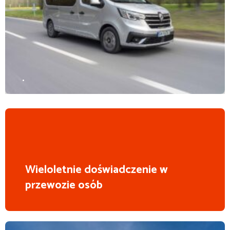
.
Wieloletnie doświadczenie w
przewozie osób