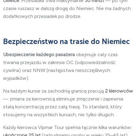
Gliwice
. Przesiadka trwa maksymalnie
30 minut
— po tym
czasie ruszasz w dalszą drogę do Niemiec. Nie ma żadnych
dodatkowych przesiadek po drodze.
Bezpieczeństwo na trasie do Niemiec
Ubezpieczenie każdego pasażera
obejmuje cały czas
trwania przejazdu w zakresie OC (odpowiedzialność
cywilna) oraz NNW (następstwa nieszczęśliwych
wypadków).
Na każdym kursie za zachodnią granicę pracują
2 kierowców
— zmiana za kierownicą eliminuje zmęczenie i zapewnia
stałą koncentrację przez całą trasę. To standard, który
stosujemy na wszystkich kursach, nie tylko długich.
Każdy kierowca Vipmar Tour spełnia łącznie kilka warunków:
ukończone 25 lat
(zatrudniamy osoby w wieku 25–45 lat),