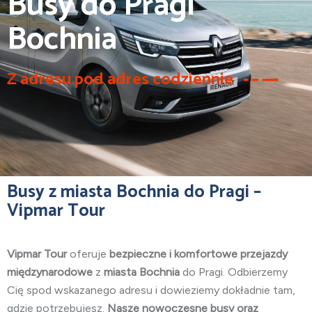
Busy do Pragi
Bochnia
Z adresu pod adres codziennie
Busy z miasta Bochnia do Pragi –
Vipmar Tour
Vipmar Tour
oferuje
bezpieczne i komfortowe przejazdy
międzynarodowe
z
miasta Bochnia
do Pragi. Odbierzemy
Cię spod wskazanego adresu i dowieziemy dokładnie tam,
gdzie potrzebujesz.
Nasze nowoczesne busy oraz