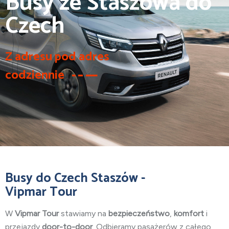
Busy ze Staszowa do
Czech
Z adresu pod adres
codziennie
Busy do Czech Staszów -
Vipmar Tour
W
Vipmar Tour
stawiamy na
bezpieczeństwo
,
komfort
i
przejazdy
door-to-door
. Odbieramy pasażerów z całego