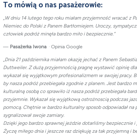
To mówią o nas pasażerowie:
„W dniu 14 lutego tego roku miałam przyjemność wracać z Pa
Niemiec do Polski z Panem Bartłomiejem. Uroczy, sympatyczn
człowiek podróż minęła bardzo miło i bezpiecznie.”
—
Pasażerka Iwona
· Opinia Google
„
Dnia 21 października miałam okazję jechać z Panem Sebast
Duttweiler. Z dużą przyjemnością pragnę wystawić opinię dla
wykazał się wyjątkowym profesionalizmem w swojej pracy. B
by nasza podróż przebiegała zgodnie z planem. Jest bardzo m
kulturalną osobą co sprawiło iż nasza podróż przebiegała bar
przyjemnie. Wykazał się wyjątkową ostrożnoscią podczas jazd
pomocą. Chętnie w bardzo kulturalny sposob odpowiadał na py
sygnalizował swoje zamiary.
Dzięki jego bardzo sprawnej jeżdzie dotarliśmy bezpiecznie i
Życzę miłego dnia i jeszcze raz dziękuję za tak przyjemną i b