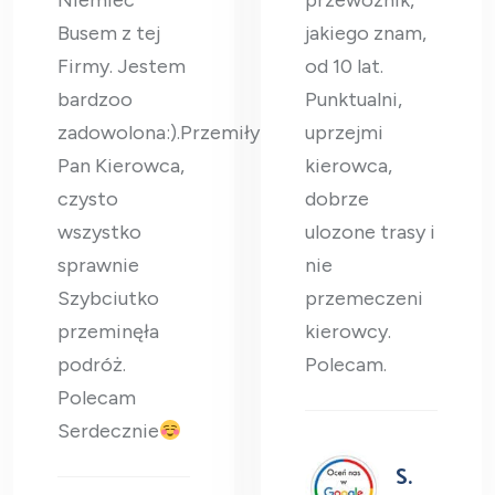
Niemiec
przewoznik,
Busem z tej
jakiego znam,
Firmy. Jestem
od 10 lat.
bardzoo
Punktualni,
zadowolona:).Przemiły
uprzejmi
Pan Kierowca,
kierowca,
czysto
dobrze
wszystko
ulozone trasy i
sprawnie
nie
Szybciutko
przemeczeni
przeminęła
kierowcy.
podróż.
Polecam.
Polecam
Serdecznie
S.