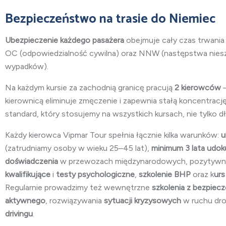
Bezpieczeństwo na trasie do Niemiec
Ubezpieczenie każdego pasażera
obejmuje cały czas trwania 
OC (odpowiedzialność cywilna) oraz NNW (następstwa nies
wypadków).
Na każdym kursie za zachodnią granicę pracują
2 kierowców
—
kierownicą eliminuje zmęczenie i zapewnia stałą koncentrację
standard, który stosujemy na wszystkich kursach, nie tylko dł
Każdy kierowca Vipmar Tour spełnia łącznie kilka warunków:
u
(zatrudniamy osoby w wieku 25–45 lat),
minimum 3 lata
udok
doświadczenia
w przewozach międzynarodowych, pozytywn
kwalifikujące
i
testy psychologiczne
,
szkolenie BHP
oraz k
urs
Regularnie prowadzimy też wewnętrzne
szkolenia z bezpiec
aktywnego
, rozwiązywania
sytuacji kryzysowych
w ruchu dr
drivingu
.