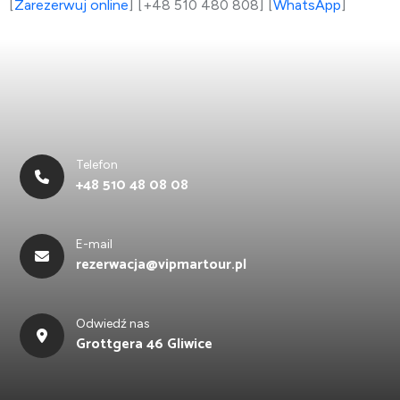
[
Zarezerwuj online
] [+48 510 480 808] [
WhatsApp
]
Telefon
+48 510 48 08 08
E-mail
rezerwacja@vipmartour.pl
Odwiedź nas
Grottgera 46 Gliwice