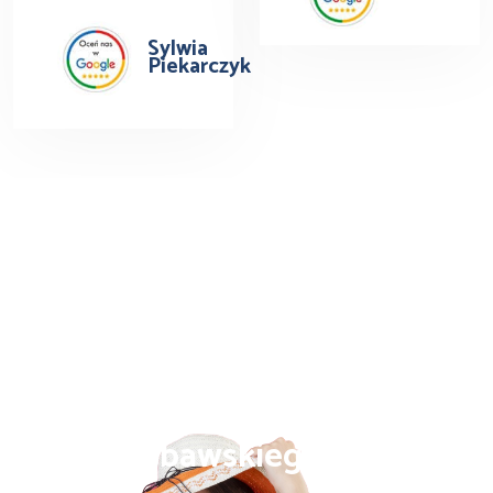
Sylwia
Piekarczyk
Busy do Niemiec z Nowego
Miasta Lubawskiego