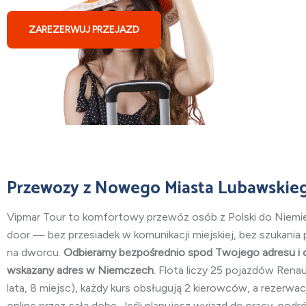
ZAREZERWUJ PRZEJAZD
Przewozy z Nowego Miasta Lubawskie
Vipmar Tour to komfortowy przewóz osób z Polski do Niemi
door — bez przesiadek w komunikacji miejskiej, bez szukania
na dworcu.
Odbieramy bezpośrednio spod Twojego adresu i
wskazany adres w Niemczech
. Flota liczy 25 pojazdów Renaul
lata, 8 miejsc), każdy kurs obsługują 2 kierowców, a rezerw
online przez całą dobę. Jeśli planujesz wyjazd do pracy, podr