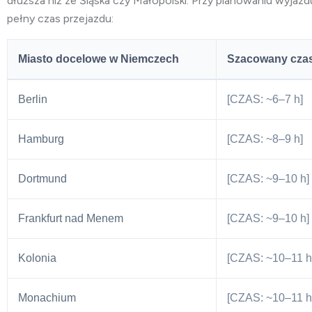
dłuższa niż ze Śląska czy Małopolski. Przy planowaniu wyja
pełny czas przejazdu:
Miasto docelowe w Niemczech
Szacowany cza
Berlin
[CZAS: ~6–7 h]
Hamburg
[CZAS: ~8–9 h]
Dortmund
[CZAS: ~9–10 h]
Frankfurt nad Menem
[CZAS: ~9–10 h]
Kolonia
[CZAS: ~10–11 h
Monachium
[CZAS: ~10–11 h