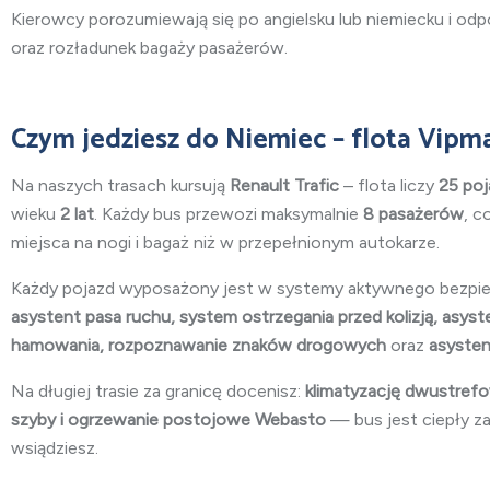
Kierowcy porozumiewają się po angielsku lub niemiecku i od
oraz rozładunek bagaży pasażerów.
Czym jedziesz do Niemiec – flota Vipm
Na naszych trasach kursują
Renault Trafic
– flota liczy
25 po
wieku
2 lat
. Każdy bus przewozi maksymalnie
8 pasażerów
, c
miejsca na nogi i bagaż niż w przepełnionym autokarze.
Każdy pojazd wyposażony jest w systemy aktywnego bezpi
asystent pasa ruchu, system ostrzegania przed kolizją, asys
hamowania, rozpoznawanie znaków drogowych
oraz
asysten
Na długiej trasie za granicę docenisz:
klimatyzację dwustrefo
szyby i ogrzewanie postojowe Webasto
— bus jest ciepły z
wsiądziesz.