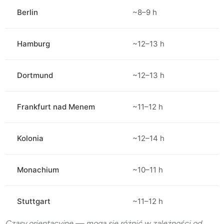
Berlin
~8–9 h
Hamburg
~12–13 h
Dortmund
~12–13 h
Frankfurt nad Menem
~11–12 h
Kolonia
~12–14 h
Monachium
~10–11 h
Stuttgart
~11–12 h
Czasy orientacyjne — mogą się różnić w zależności od