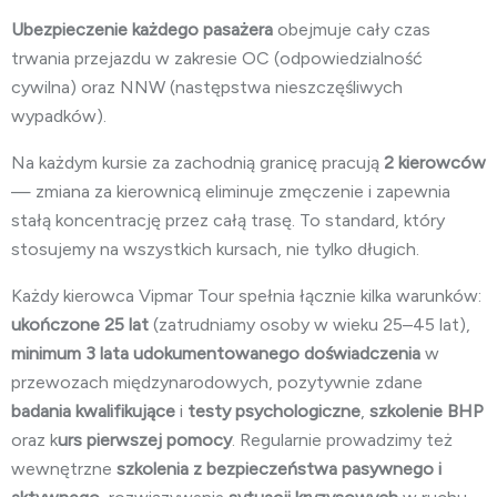
Ubezpieczenie każdego pasażera
obejmuje cały czas
trwania przejazdu w zakresie OC (odpowiedzialność
cywilna) oraz NNW (następstwa nieszczęśliwych
wypadków).
Na każdym kursie za zachodnią granicę pracują
2 kierowców
— zmiana za kierownicą eliminuje zmęczenie i zapewnia
stałą koncentrację przez całą trasę. To standard, który
stosujemy na wszystkich kursach, nie tylko długich.
Każdy kierowca Vipmar Tour spełnia łącznie kilka warunków:
ukończone 25 lat
(zatrudniamy osoby w wieku 25–45 lat),
minimum 3 lata
udokumentowanego doświadczenia
w
przewozach międzynarodowych, pozytywnie zdane
badania kwalifikujące
i
testy psychologiczne
,
szkolenie BHP
oraz k
urs pierwszej pomocy
. Regularnie prowadzimy też
wewnętrzne
szkolenia z bezpieczeństwa pasywnego i