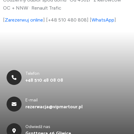
OC + NNW · Renault Trafic
[
Zarezerwuj online
] [+48 510 480 808] [
WhatsApp
]
Telefon
+48 510 48 08 08
E-mail
rezerwacja@vipmartour.pl
Odwiedź nas
Grottgera 46 Gliwice