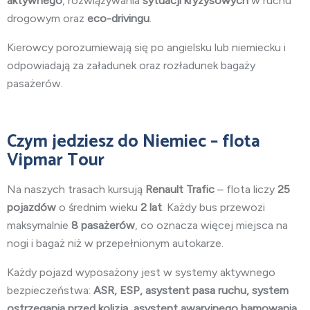
aktywnego
, rozwiązywania
sytuacji kryzysowych
w ruchu
drogowym oraz
eco-drivingu
.
Kierowcy porozumiewają się po angielsku lub niemiecku i
odpowiadają za załadunek oraz rozładunek bagaży
pasażerów.
Czym jedziesz do Niemiec – flota
Vipmar Tour
Na naszych trasach kursują
Renault Trafic
– flota liczy
25
pojazdów
o średnim wieku
2 lat
. Każdy bus przewozi
maksymalnie
8 pasażerów
, co oznacza więcej miejsca na
nogi i bagaż niż w przepełnionym autokarze.
Każdy pojazd wyposażony jest w systemy aktywnego
bezpieczeństwa:
ASR, ESP, asystent pasa ruchu, system
ostrzegania przed kolizją, asystent awaryjnego hamowania,