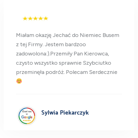
Chyba najlepszy przewoznik, ja
znam, od 10 lat. Punktualni, upr
kierowca, dobrze ulozone trasy 
przemeczeni kierowcy. Poleca
S.