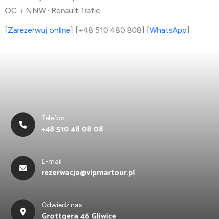
OC + NNW · Renault Trafic
[
Zarezerwuj online
] [+48 510 480 808] [
WhatsApp
]
Telefon
+48 510 48 08 08
E-mail
rezerwacja@vipmartour.pl
Odwiedź nas
Grottgera 46 Gliwice