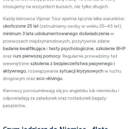
stosujemy na wszystkich kursach, nie tylko długich.
Każdy kierowca Vipmar Tour spełnia łącznie kilka warunków:
ukończone 25 lat
(zatrudniamy osoby w wieku 25–45 lat),
minimum 3 lata
udokumentowanego doświadczenia
w
przewozach międzynarodowych, pozytywnie zdane
badania kwalifikujące
i
testy psychologiczne
,
szkolenie BHP
oraz k
urs pierwszej pomocy
. Regularnie prowadzimy też
wewnętrzne
szkolenia z bezpieczeństwa pasywnego i
aktywnego
, rozwiązywania
sytuacji kryzysowych
w ruchu
drogowym oraz
eco-drivingu
.
Kierowcy porozumiewają się po angielsku lub niemiecku i
odpowiadają za załadunek oraz rozładunek bagaży
pasażerów.