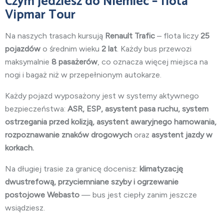
Czym jedziesz do Niemiec – flota
Vipmar Tour
Na naszych trasach kursują
Renault Trafic
– flota liczy
25
pojazdów
o średnim wieku
2 lat
. Każdy bus przewozi
maksymalnie
8 pasażerów
, co oznacza więcej miejsca na
nogi i bagaż niż w przepełnionym autokarze.
Każdy pojazd wyposażony jest w systemy aktywnego
bezpieczeństwa:
ASR, ESP, asystent pasa ruchu, system
ostrzegania przed kolizją, asystent awaryjnego hamowania,
rozpoznawanie znaków drogowych
oraz
asystent jazdy w
korkach.
Na długiej trasie za granicę docenisz:
klimatyzację
dwustrefową, przyciemniane szyby i ogrzewanie
postojowe Webasto
— bus jest ciepły zanim jeszcze
wsiądziesz.