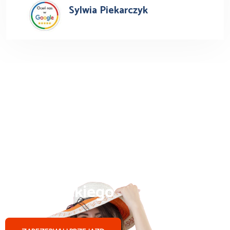
Sylwia Piekarczyk
Busy do Niemiec z Ożarowa
Mazowieckiego