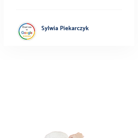
S.
Busy do Niemiec z Jeleniej
Góry