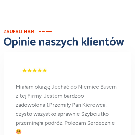
ZAUFALI NAM
Opinie naszych klientów
Chyba najlepszy przewoznik, jakiego
znam, od 10 lat. Punktualni, uprzejmi
kierowca, dobrze ulozone trasy i nie
przemeczeni kierowcy. Polecam.