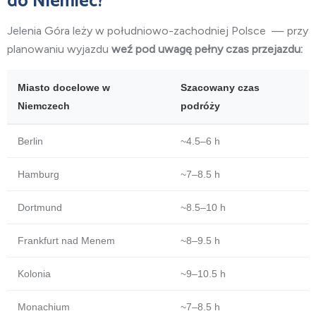
do Niemiec?
Jelenia Góra leży w
południowo-zachodniej Polsce
— przy
planowaniu wyjazdu
weź pod uwagę pełny czas przejazdu:
Miasto docelowe w
Szacowany czas
Niemczech
podróży
Berlin
~4.5–6 h
Hamburg
~7–8.5 h
Dortmund
~8.5–10 h
Frankfurt nad Menem
~8–9.5 h
Kolonia
~9–10.5 h
Monachium
~7–8.5 h