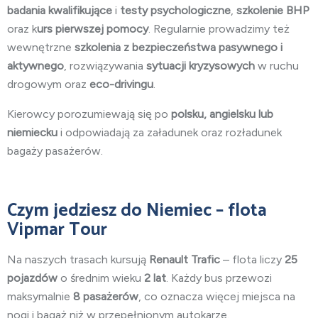
badania kwalifikujące
i
testy psychologiczne
,
szkolenie BHP
oraz k
urs pierwszej pomocy
. Regularnie prowadzimy też
wewnętrzne
szkolenia z bezpieczeństwa pasywnego i
aktywnego
, rozwiązywania
sytuacji kryzysowych
w ruchu
drogowym oraz
eco-drivingu
.
Kierowcy porozumiewają się po
polsku, angielsku lub
niemiecku
i odpowiadają za załadunek oraz rozładunek
bagaży pasażerów.
Czym jedziesz do Niemiec – flota
Vipmar Tour
Na naszych trasach kursują
Renault Trafic
– flota liczy
25
pojazdów
o średnim wieku
2 lat
. Każdy bus przewozi
maksymalnie
8 pasażerów
, co oznacza więcej miejsca na
nogi i bagaż niż w przepełnionym autokarze.