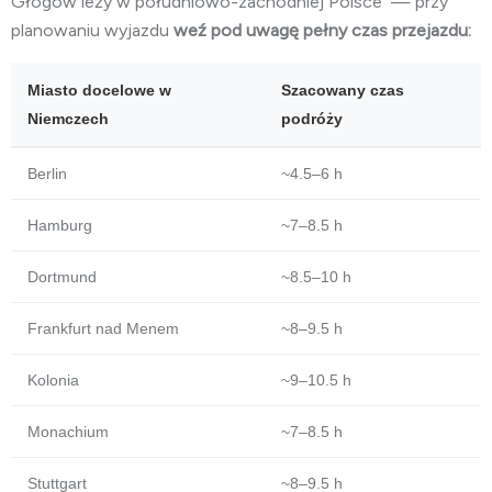
Głogów leży w
południowo-zachodniej Polsce
— przy
planowaniu wyjazdu
weź pod uwagę pełny czas przejazdu:
Miasto docelowe w
Szacowany czas
Niemczech
podróży
Berlin
~4.5–6 h
Hamburg
~7–8.5 h
Dortmund
~8.5–10 h
Frankfurt nad Menem
~8–9.5 h
Kolonia
~9–10.5 h
Monachium
~7–8.5 h
Stuttgart
~8–9.5 h