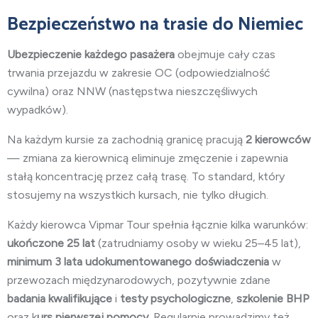
Bezpieczeństwo na trasie do Niemiec
Ubezpieczenie każdego pasażera
obejmuje cały czas
trwania przejazdu w zakresie OC (odpowiedzialność
cywilna) oraz NNW (następstwa nieszczęśliwych
wypadków).
Na każdym kursie za zachodnią granicę pracują
2 kierowców
— zmiana za kierownicą eliminuje zmęczenie i zapewnia
stałą koncentrację przez całą trasę. To standard, który
stosujemy na wszystkich kursach, nie tylko długich.
Każdy kierowca Vipmar Tour spełnia łącznie kilka warunków:
ukończone 25 lat
(zatrudniamy osoby w wieku 25–45 lat),
minimum 3 lata
udokumentowanego doświadczenia
w
przewozach międzynarodowych, pozytywnie zdane
badania kwalifikujące
i
testy psychologiczne
,
szkolenie BHP
oraz k
urs pierwszej pomocy
. Regularnie prowadzimy też