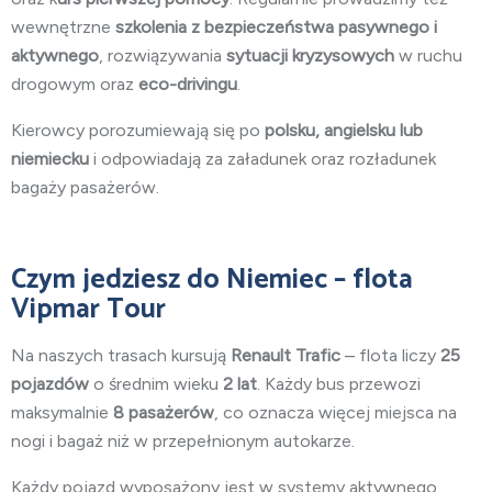
wewnętrzne
szkolenia z bezpieczeństwa pasywnego i
aktywnego
, rozwiązywania
sytuacji kryzysowych
w ruchu
drogowym oraz
eco-drivingu
.
Kierowcy porozumiewają się po
polsku, angielsku lub
niemiecku
i odpowiadają za załadunek oraz rozładunek
bagaży pasażerów.
Czym jedziesz do Niemiec – flota
Vipmar Tour
Na naszych trasach kursują
Renault Trafic
– flota liczy
25
pojazdów
o średnim wieku
2 lat
. Każdy bus przewozi
maksymalnie
8 pasażerów
, co oznacza więcej miejsca na
nogi i bagaż niż w przepełnionym autokarze.
Każdy pojazd wyposażony jest w systemy aktywnego