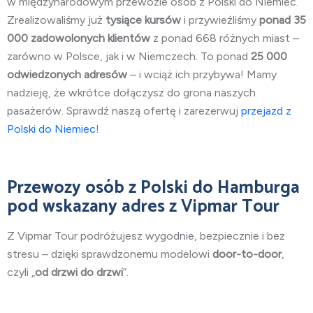
w międzynarodowym przewozie osób z Polski do Niemiec.
Zrealizowaliśmy już
tysiące kursów
i przywieźliśmy
ponad 35
000 zadowolonych klientów
z ponad 668 różnych miast –
zarówno w Polsce, jak i w Niemczech. To ponad
25 000
odwiedzonych adresów
– i wciąż ich przybywa! Mamy
nadzieję, że wkrótce dołączysz do grona naszych
pasażerów. Sprawdź naszą ofertę i zarezerwuj
przejazd z
Polski do Niemiec
!
Przewozy osób
z Polski do Hamburga
pod wskazany adres z Vipmar Tour
Z Vipmar Tour podróżujesz wygodnie, bezpiecznie i bez
stresu – dzięki sprawdzonemu modelowi
door-to-door
,
czyli „
od drzwi do drzwi
”.