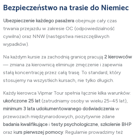
Bezpieczeństwo na trasie do Niemiec
Ubezpieczenie każdego pasażera
obejmuje cały czas
trwania przejazdu w zakresie OC (odpowiedzialność
cywilna) oraz NNW (następstwa nieszczęśliwych
wypadków).
Na każdym kursie za zachodnią granicę pracują
2 kierowców
— zmiana za kierownicą eliminuje zmęczenie i zapewnia
stałą koncentrację przez całą trasę. To standard, który
stosujemy na wszystkich kursach, nie tylko długich.
Każdy kierowca Vipmar Tour spełnia łącznie kilka warunków:
ukończone 25 lat
(zatrudniamy osoby w wieku 25–45 lat),
minimum 3 lata
udokumentowanego doświadczenia
w
przewozach międzynarodowych, pozytywnie zdane
badania kwalifikujące
i
testy psychologiczne
,
szkolenie BHP
oraz k
urs pierwszej pomocy
. Regularnie prowadzimy też