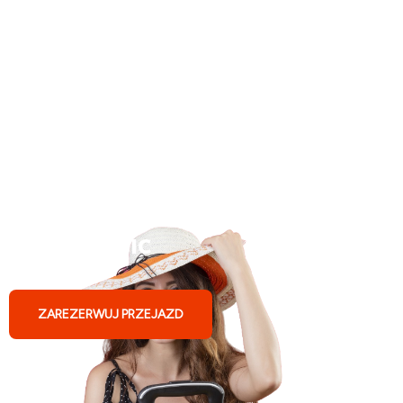
Busy do Niemiec ze
Skierniewic
ZAREZERWUJ PRZEJAZD