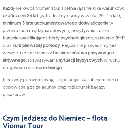
Każdy kierowca Vipmar Tour spełnia łącznie kilka warunków:
ukończone 25 lat
(zatrudniamy osoby w wieku 25–45 lat),
minimum 3 lata
udokumentowanego doświadczenia
w
przewozach międzynarodowych, pozytywnie zdane
badania kwalifikujące
i
testy psychologiczne
,
szkolenie BHP
oraz k
urs pierwszej pomocy
. Regularnie prowadzimy też
wewnętrzne
szkolenia z bezpieczeństwa pasywnego i
aktywnego
, rozwiązywania
sytuacji kryzysowych
w ruchu
drogowym oraz
eco-drivingu
.
Kierowcy porozumiewają się po angielsku lub niemiecku i
odpowiadają za załadunek oraz rozładunek bagaży
pasażerów.
Czym jedziesz do Niemiec – flota
Vipmar Tour