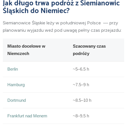
Jak długo trwa podróż z Siemianowic
Śląskich do Niemiec?
Siemianowice Śląskie leży w południowej
Polsce
— przy
planowaniu wyjazdu weź pod uwagę pełny czas przejazdu:
Miasto docelowe w
Szacowany czas
Niemczech
podróży
Berlin
~5–6.5 h
Hamburg
~7.5–9 h
Dortmund
~8.5–10 h
Frankfurt nad Menem
~8–9.5 h