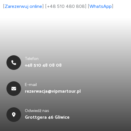
[
Zarezerwuj online
] [+48 510 480 808] [
WhatsApp
]
Telefon
+48 510 48 08 08
E-mail
rezerwacja@vipmartour.pl
Odwiedź nas
Grottgera 46 Gliwice