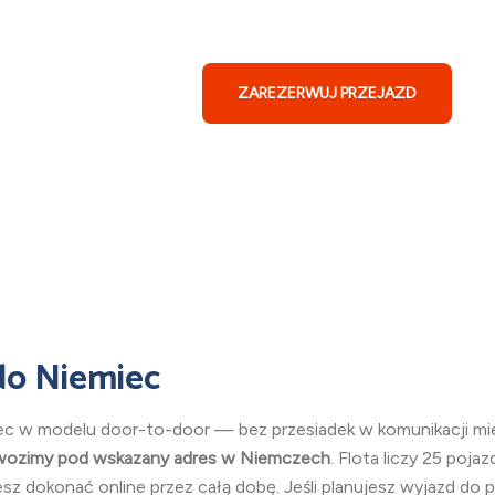
ZAREZERWUJ PRZEJAZD
do Niemiec
 w modelu door-to-door — bez przesiadek w komunikacji miejs
owozimy pod wskazany adres w Niemczech
. Flota liczy 25 poja
esz dokonać online przez całą dobę. Jeśli planujesz wyjazd do 