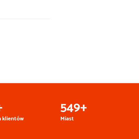
Busy do Niemiec z
Olsztyna
+
668
+
 klientów
Miast