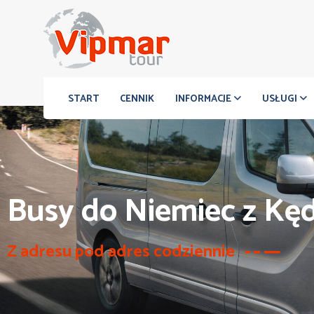
START
CENNIK
INFORMACJE
USŁUGI
Busy do Niemiec z Kęd
Z adresu pod adres codziennie