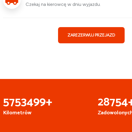
Czekaj na kierowcę w dniu wyjazdu.
ZAREZERWUJ PRZEJAZD
6
999
931
+
35
000
Kilometrów
Zadowolonych