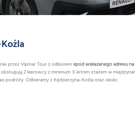
-Koźla
nnie przez Vipmar Tour z odbiorem
spod wskazanego adresu na
ę obsługują 2 kierowcy z minimum 3-letnim stażem w między
s podróży. Odbieramy z Kędzierzyna-Koźla oraz okolic.