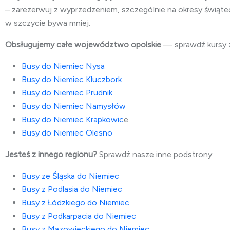
– zarezerwuj z wyprzedzeniem, szczególnie na okresy świątec
w szczycie bywa mniej.
Obsługujemy całe województwo opolskie
— sprawdź kursy z
Busy do Niemiec
Nysa
Busy do Niemiec
Kluczbork
Busy do Niemiec
Prudnik
Busy do Niemiec
Namysłów
Busy do Niemiec
Krapkowic
e
Busy do Niemiec
Olesno
Jesteś z innego regionu?
Sprawdź nasze inne podstrony:
Busy ze Śląska do Niemiec
Busy z Podlasia do Niemiec
Busy z Łódzkiego do Niemiec
Busy z Podkarpacia do Niemiec
Busy z Mazowieckiego do Niemiec