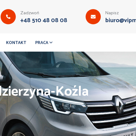
Zadzwoń
Napisz
+48 510 48 08 08
biuro@vipm
KONTAKT
PRACA
zierzyna-Koźla