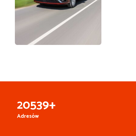
25
000
+
Adresów