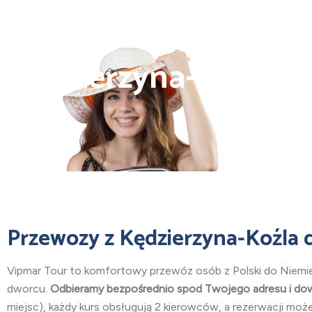
Busy do Niemiec z
Kędzierzyna-Koźla
Przewozy z Kędzierzyna-Koźla 
Vipmar Tour to komfortowy przewóz osób z Polski do Niemiec
dworcu.
Odbieramy bezpośrednio spod Twojego adresu i d
miejsc), każdy kurs obsługują 2 kierowców, a rezerwacji moż