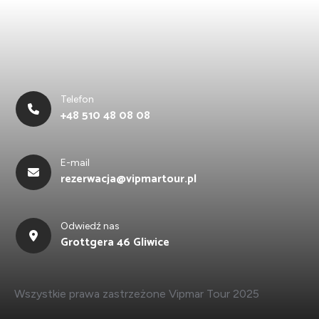
Telefon
+48 510 48 08 08
E-mail
rezerwacja@vipmartour.pl
Odwiedź nas
Grottgera 46 Gliwice
Wszystkie prawa zastrzeżone Vipmar Tour 2025